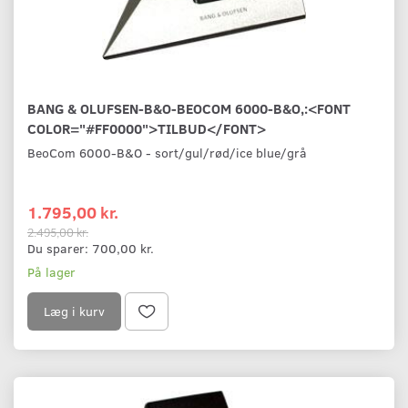
BANG & OLUFSEN-B&O-BEOCOM 6000-B&O,:<FONT
COLOR="#FF0000">TILBUD</FONT>
BeoCom 6000-B&O - sort/gul/rød/ice blue/grå
1.795,00 kr.
2.495,00 kr.
Du sparer:
700,00 kr.
På lager
Læg i kurv