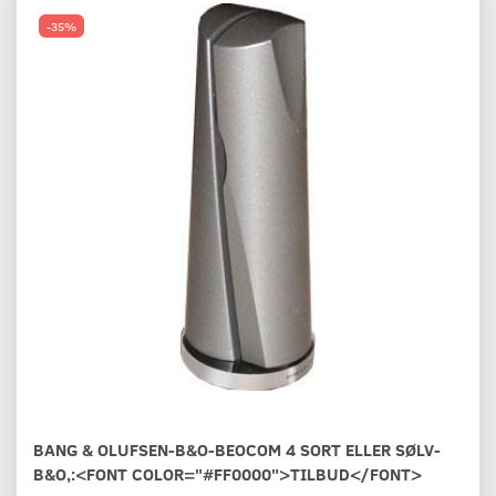
-35%
BANG & OLUFSEN-B&O-BEOCOM 4 SORT ELLER SØLV-
B&O,:<FONT COLOR="#FF0000">TILBUD</FONT>