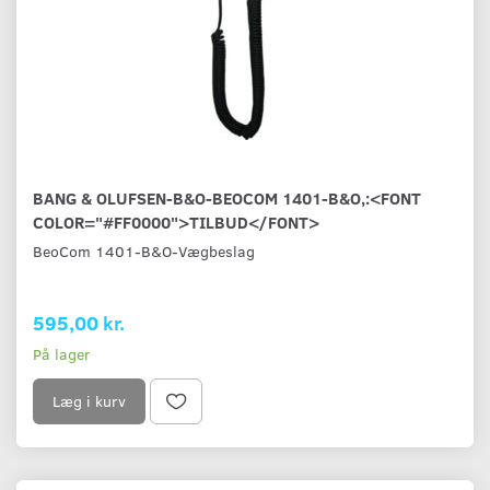
BANG & OLUFSEN-B&O-BEOCOM 1401-B&O,:<FONT
COLOR="#FF0000">TILBUD</FONT>
BeoCom 1401-B&O-Vægbeslag
595,00 kr.
På lager
Læg i kurv