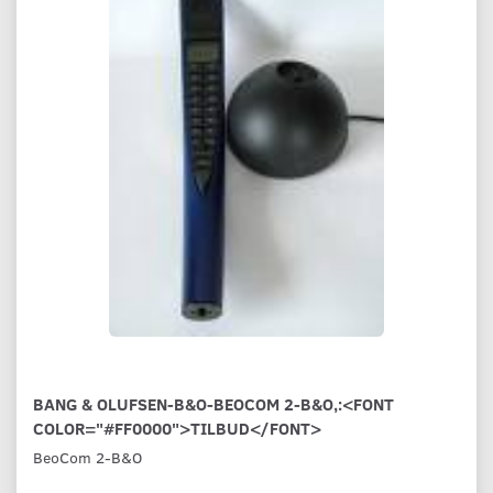
BANG & OLUFSEN-B&O-BEOCOM 2-B&O,:<FONT
COLOR="#FF0000">TILBUD</FONT>
BeoCom 2-B&O