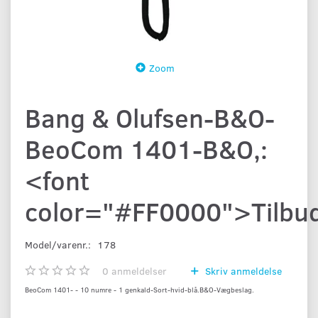
Zoom
Bang & Olufsen-B&O-
BeoCom 1401-B&O,:
<font
color="#FF0000">Tilbu
Model/varenr.:
178
0
anmeldelser
Skriv anmeldelse
BeoCom 1401- - 10 numre - 1 genkald-Sort-hvid-blå.B&O-Vægbeslag.