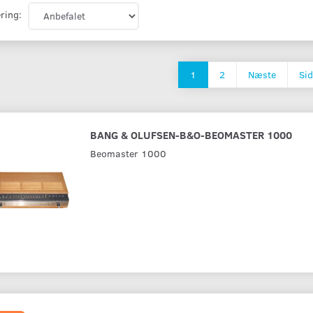
ring:
1
2
Næste
Sid
BANG & OLUFSEN-B&O-BEOMASTER 1000
Beomaster 1000