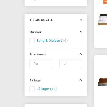
Po
Skifte
TILPAS UDVALG
filter
Mærker
Bang & Olufsen
(
10
)
Prisniveau
På lager
på lager
(
19
)