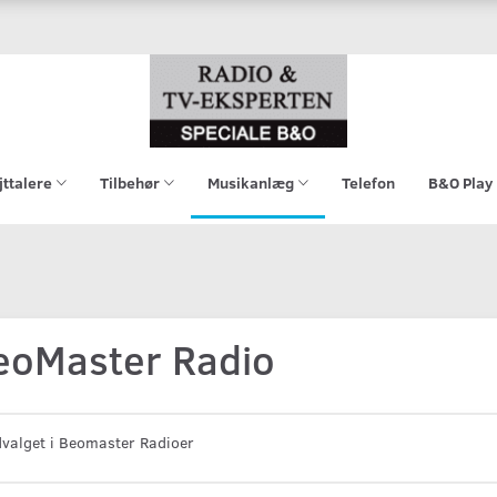
jttalere
Tilbehør
Musikanlæg
Telefon
B&O Play
eoMaster Radio
dvalget i Beomaster Radioer