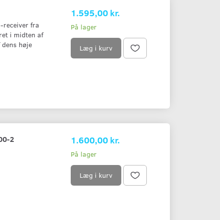
1.595,00 kr.
-receiver fra
På lager
et i midten af
 dens høje
Læg i kurv
00-2
1.600,00 kr.
På lager
Læg i kurv