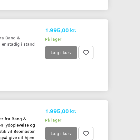
1.995,00 kr.
fra Bang &
På lager
 er stadig i stand
Læg i kurv
1.995,00 kr.
er fra Bang &
På lager
fen lydoplevelse og
tik vil Beomaster
Læg i kurv
gså give dit hjem