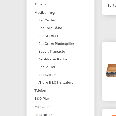
Tilbehør
Sorte
Musikanlæg
BeoCenter
BeoCord Bånd
BeoGram CD
BeoGram Pladespiller
BeoLit Transistor
BeoMaster Radio
BeoSound
BeoSystem
Ældre B&O højttalere m.m.
Telefon
B&O Play
Manualer
Reparation