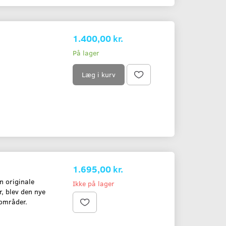
1.400,00 kr.
På lager
Læg i kurv
SEN-B&O-
BEOMASTER 5500
BEOMASTER 80
500
ALUMINIUM
2.695,00 kr.
4.995,00 kr.
1.695,00 kr.
n originale
Ikke på lager
Læg i kurv
Læg i kurv
, blev den nye
 områder.