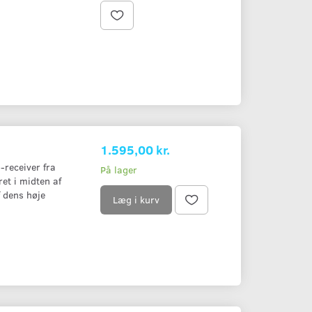
1.595,00 kr.
-receiver fra
På lager
et i midten af
 dens høje
Læg i kurv