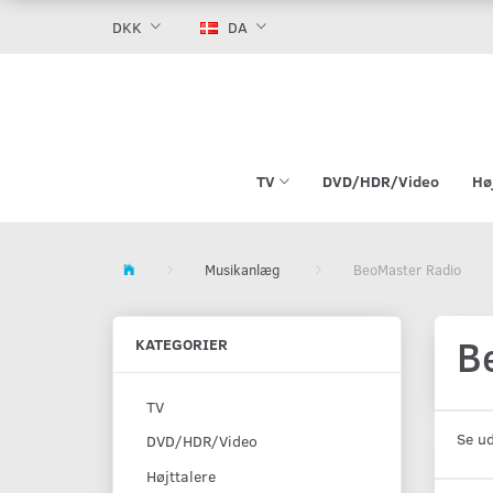
DKK
DA
TV
DVD/HDR/Video
Hø
Musikanlæg
BeoMaster Radio
B
KATEGORIER
TV
Se u
DVD/HDR/Video
Højttalere