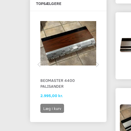
TOPSÆLGERE
BEOMASTER 4400
BEOMASTER 
PALISANDER
(1980ERNE)
2.995,00 kr.
1.595,00 kr.
Læg i kurv
Læg i kurv