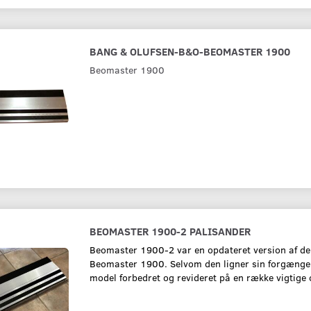
BANG & OLUFSEN-B&O-BEOMASTER 1900
Beomaster 1900
3000
BEOMASTER 3300
BANG & OLUF
BEOMASTER 4
1.995,00 kr.
2.700,00 kr.
BEOMASTER 1900-2 PALISANDER
Beomaster 1900-2 var en opdateret version af de
Læg i kurv
Læg i kurv
Beomaster 1900. Selvom den ligner sin forgænger
model forbedret og revideret på en række vigtige