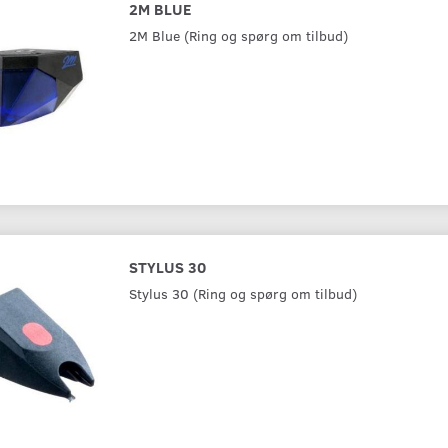
2M BLUE
2M Blue (Ring og spørg om tilbud)
STYLUS 10
OM5E
428,00 kr.
399,00 kr.
STYLUS 30
Læg i kurv
Læg i kurv
Stylus 30 (Ring og spørg om tilbud)