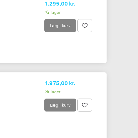
1.295,00 kr.
På lager
Læg i kurv
2M RED
2M 78
649,00 kr.
960,00 kr.
1.975,00 kr.
Læg i kurv
Læg i kurv
På lager
Læg i kurv