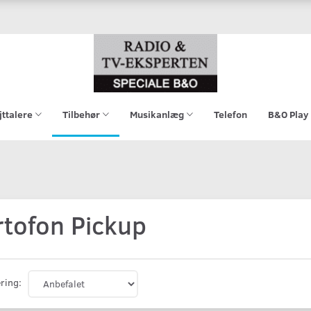
jttalere
Tilbehør
Musikanlæg
Telefon
B&O Play
rtofon Pickup
ring: