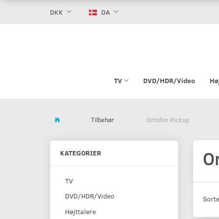
DKK
DA
TV
DVD/HDR/Video
Hø
Tilbehør
Ortofon Pickup
O
KATEGORIER
TV
DVD/HDR/Video
Sorte
Højttalere