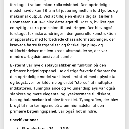
foretaget i volumenkontrolkredsløbet. Den oprindelige
model havde kun 16 trin til justering mellem fuld lydløs og
maksimal output. Ved at tilføje en ekstra digital tæller til
Beomaster 1900-2 blev dette øget til 32 trin, hvilket gav
en nyttig ekstra præcision til justeringen. Der blev også
foretaget tekniske ændringer i den generelle konstruktion
af apparatet, med forbedrede chassisformstøbninger, der
krævede færre fastgørelser og forskellige plug- og
stikforbindelser mellem kredsløbsmodulerne, der var
mindre arbejdsintensive at samle.
Eksternt var nye displaygrafikker en funktion på den
primære betjeningspanel. De dristige farvede firkanter fra
den oprindelige model var blevet erstattet med oplyste tal
og bogstaver for kilderne og ordet "stereo" til multiplex-
indikatoren. Tuningbalance og volumendisplays var også
slankere og mere elegante, og lysskærmene til diskant,
bas og balancekontrol blev forenklet. Typografien, der blev
brugt til markeringerne på aluminiumsdelen af den
primære betjeningspanel, var også lidt mindre.
Specifikationer
Strømforbrug: 25 - 185 W