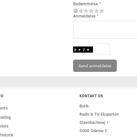
Bedømmelse
Anmeldelse
Send anmeldelse
TO
KONTAKT OS
Butik:
onto
Radio & TV-Eksperten
ssebog
Steenbachsvej 1
liste
5000 Odense C
historik