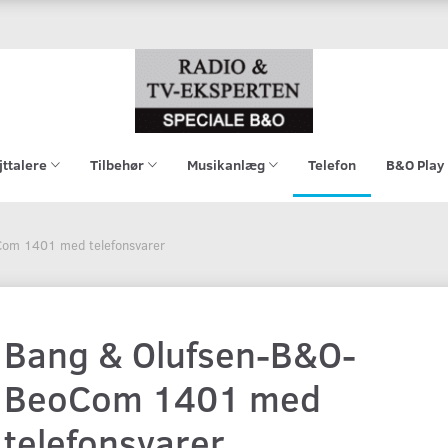
jttalere
Tilbehør
Musikanlæg
Telefon
B&O Play
om 1401 med telefonsvarer
Bang & Olufsen-B&O-
BeoCom 1401 med
telefonsvarer