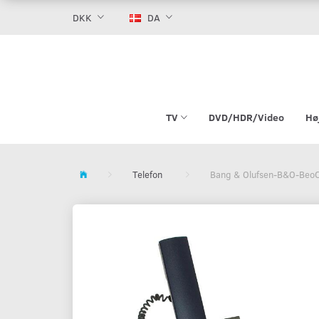
DKK
DA
TV
DVD/HDR/Video
Hø
Telefon
Bang & Olufsen-B&O-BeoC