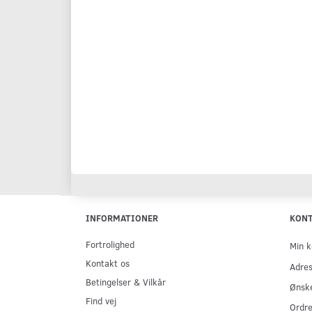
INFORMATIONER
KON
Fortrolighed
Min k
Kontakt os
Adre
Betingelser & Vilkår
Ønske
Find vej
Ordre