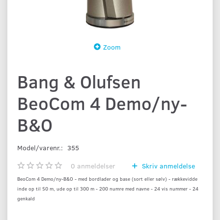
Zoom
Bang & Olufsen
BeoCom 4 Demo/ny-
B&O
Model/varenr.:
355
0
anmeldelser
Skriv anmeldelse
BeoCom 4 Demo/ny-B&O - med bordlader og base (sort eller sølv) - rækkevidde
inde op til 50 m, ude op til 300 m - 200 numre med navne - 24 vis nummer - 24
genkald