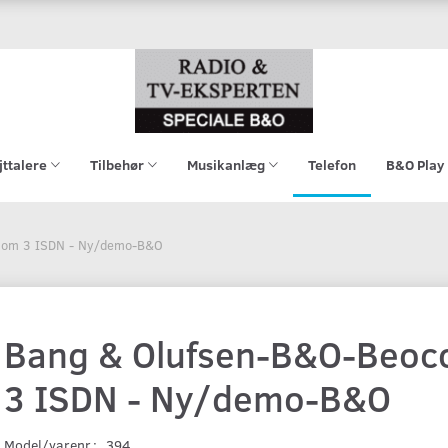
jttalere
Tilbehør
Musikanlæg
Telefon
B&O Play
com 3 ISDN - Ny/demo-B&O
Bang & Olufsen-B&O-Beo
3 ISDN - Ny/demo-B&O
Model/varenr.:
394