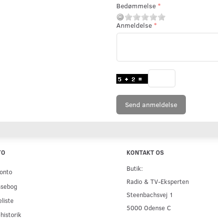
Bedømmelse
Anmeldelse
Send anmeldelse
TO
KONTAKT OS
Butik:
onto
Radio & TV-Eksperten
ssebog
Steenbachsvej 1
liste
5000 Odense C
historik