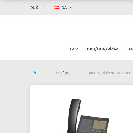
DKK
DA
TV
DVD/HDR/Video
Hø
Telefon
Bang & Olufsen-B&O-Beo