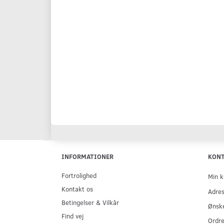
INFORMATIONER
KON
Fortrolighed
Min k
Kontakt os
Adre
Betingelser & Vilkår
Ønske
Find vej
Ordre