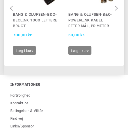
BANG & OLUFSEN-B&O-
BANG & OLUFSEN-B&O-
B
BEOLINK 1000 LETTERE
POWERLINK KABEL
P
BRUGT
EFTER MÅL, PR METER
M
700,00 kr.
30,00 kr.
60
Læg i kurv
Læg i kurv
INFORMATIONER
Fortrolighed
Kontakt os
Betingelser & Vilkår
Find vej
Links/Sponsor