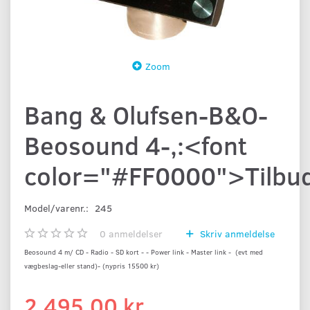
Zoom
Bang & Olufsen-B&O-
Beosound 4-,:<font
color="#FF0000">Tilbu
Model/varenr.:
245
0
anmeldelser
Skriv anmeldelse
Beosound 4 m/ CD - Radio - SD kort - - Power link - Master link - (evt med
vægbeslag-eller stand)- (nypris 15500 kr)
2.495,00 kr.