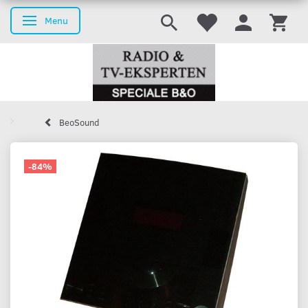
Menu
Skifte navigation
BeoSound
-84%