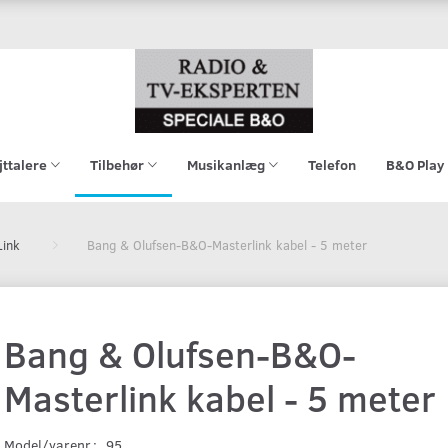
jttalere
Tilbehør
Musikanlæg
Telefon
B&O Play
Link
Bang & Olufsen-B&O-Masterlink kabel - 5 meter
Bang & Olufsen-B&O-
Masterlink kabel - 5 meter
Model/varenr.:
95