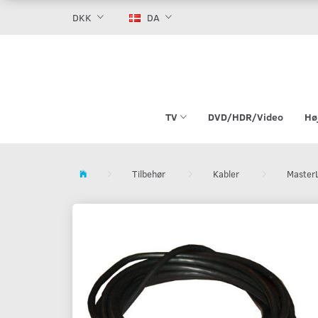
DKK
DA
TV
DVD/HDR/Video
Hø
Tilbehør
Kabler
Master