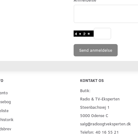
Send anmeldelse
TO
KONTAKT OS
Butik:
onto
Radio & TV-Eksperten
ssebog
Steenbachsvej 1
liste
5000 Odense C
historik
salg@radioogtveksperten.dk
dsbrev
Telefon: 40 16 55 21