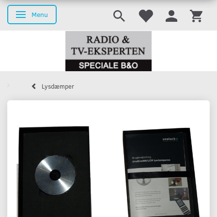
Menu
Skifte navigation
Lysdæmper