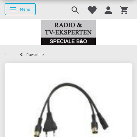
Menu
Skifte navigation
PowerLink