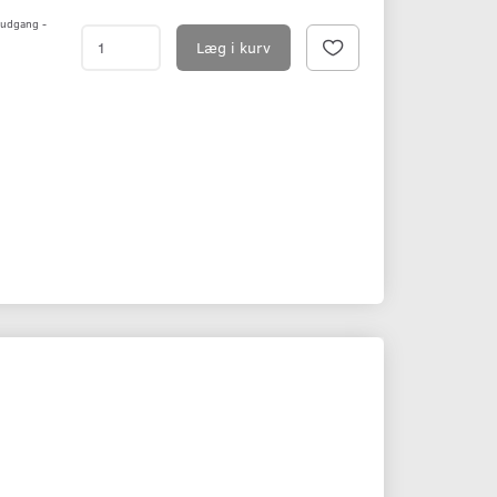
l udgang -
Læg i kurv