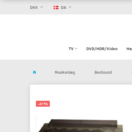
DKK
DA
TV
DVD/HDR/Video
Hø
Musikanlæg
BeoSound
-41%