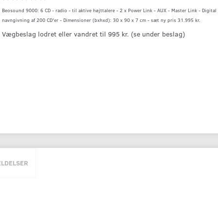
Beosound 9000: 6 CD - radio - til aktive højttalere - 2 x Power Link - AUX - Master Link - Digita
navngivning af 200 CD'er - Dimensioner (bxhxd): 30 x 90 x 7 cm - sæt ny pris 31.995 kr.
Vægbeslag lodret eller vandret til 995 kr. (se under beslag)
LDELSER