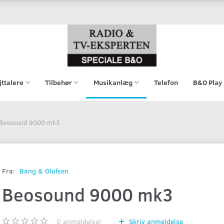
jttalere
Tilbehør
Musikanlæg
Telefon
B&O Play
Beosound 9000 mk3
Fra:
Bang & Olufsen
Beosound 9000 mk3
0
anmeldelser
Skriv anmeldelse