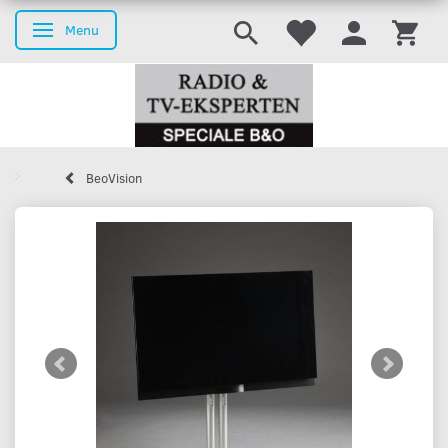
Menu
Skifte navigation
BeoVision