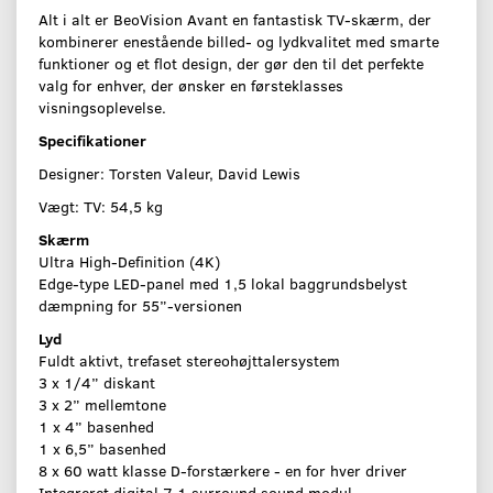
Alt i alt er BeoVision Avant en fantastisk TV-skærm, der
kombinerer enestående billed- og lydkvalitet med smarte
funktioner og et flot design, der gør den til det perfekte
valg for enhver, der ønsker en førsteklasses
visningsoplevelse.
Specifikationer
Designer: Torsten Valeur, David Lewis
Vægt: TV: 54,5 kg
Skærm
Ultra High-Definition (4K)
Edge-type LED-panel med 1,5 lokal baggrundsbelyst
dæmpning for 55”-versionen
Lyd
Fuldt aktivt, trefaset stereohøjttalersystem
3 x 1/4” diskant
3 x 2” mellemtone
1 x 4” basenhed
1 x 6,5” basenhed
8 x 60 watt klasse D-forstærkere - en for hver driver
Integreret digital 7.1 surround sound modul