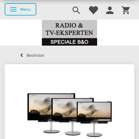
Menu
Skifte navigation
BeoVision