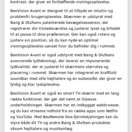
kontrast, der giver en forbløffende visningsoplevelse.
BeoVision Avant er designet til at tilbyde en intuitiv og
problemfri brugeroplevelse. Skærmen er udstyret med
Bang & Olufsens patenterede bevægelsessensor, der
registrerer din tilstedeværelse og justerer lyset og billedet
til at passe til dine præferencer. Den kan også rotere og
justere sin position, så du kan nyde en optimal
visningsoplevelse uanset hvor du befinder dig i rummet.
BeoVision Avant er også udstyret med Bang & Olufsens
avancerede lydteknologi, der leverer en imponerende
lydkvalitet, der er justeret til skærmens størrelse og
placering i rummet. Skærmen har integreret en kraftfuld
soundbar med otte højttalere og en subwoofer, der giver en
fyldig og klar lydoplevelse.
BeoVision Avant er også en smart TV-skærm med en lang
række funktioner, der gør det nemt at tilpasse
underholdningen. Skærmen har en indbygget webbrowser,
og du kan streame indhold fra en række apps som Netflix
og YouTube. Med BeoRemote One-fjernbetjeningen kan du
styre både dit TV og andre Bang & Olufsen-produkter,
såsom højttalere og musikanlæg.