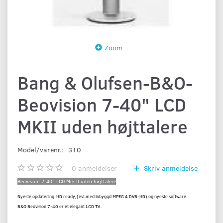
Zoom
Bang & Olufsen-B&O-
Beovision 7-40" LCD
MKII uden højttalere
Model/varenr.:
310
0
anmeldelser
Skriv anmeldelse
Beovision 7-40" LCD Mrk ll uden højttalere
Nyeste opdatering, HD ready, (evt.med inbyggd MPEG 4 DVB-HD) og nyeste software.
B&O Beovision 7-40 er et elegant LCD TV .