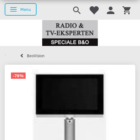
Menu
Skifte navigation
BeoVision
-78%