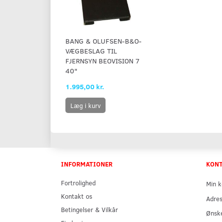
BANG & OLUFSEN-B&O-
VÆGBESLAG TIL
FJERNSYN BEOVISION 7
40"
1.995,00 kr.
Læg i kurv
INFORMATIONER
KON
Fortrolighed
Min k
Kontakt os
Adre
Betingelser & Vilkår
Ønske