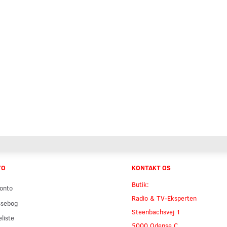
TO
KONTAKT OS
Butik:
onto
Radio & TV-Eksperten
ssebog
Steenbachsvej 1
liste
5000 Odense C