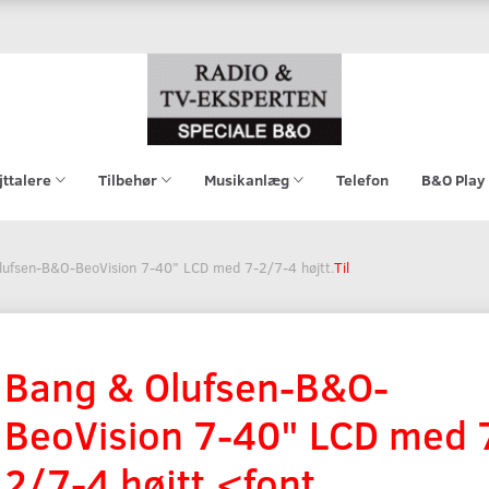
jttalere
Tilbehør
Musikanlæg
Telefon
B&O Play
lufsen-B&O-BeoVision 7-40" LCD med 7-2/7-4 højtt.
Til
Bang & Olufsen-B&O-
BeoVision 7-40" LCD med 
2/7-4 højtt.<font