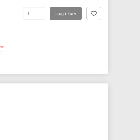
Læg i kurv
reo
-(