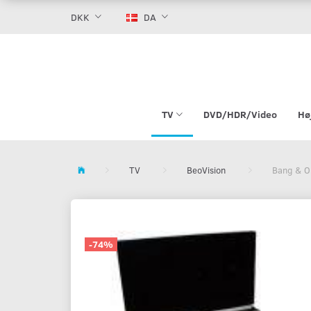
DKK
DA
TV
DVD/HDR/Video
Hø
TV
BeoVision
Bang & O
-74%