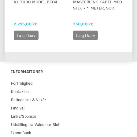
VX 7000 MODEL BEO4
MASTERLINK KABEL MED
B
STIK - 1 METER, SORT
SO
1
2.295,00 kr.
350,00 kr.
85
Læg i kurv
Læg i kurv
INFORMATIONER
Fortrolighed
Kontakt os
Betingelser & Vilkår
Find vej
Links/Sponsor
Udstilling fra Valdemar Slot
Ikano Bank