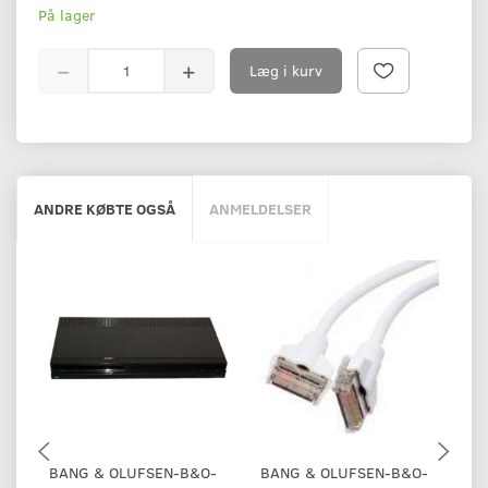
På lager
Læg i kurv
ANDRE KØBTE OGSÅ
ANMELDELSER
BANG & OLUFSEN-B&O-
BANG & OLUFSEN-B&O-
B