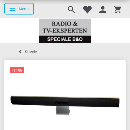
Menu
Skifte navigation
Stande
-11%