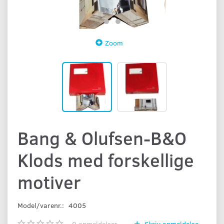
Zoom
Bang & Olufsen-B&O
Klods med forskellige
motiver
Model/varenr.:
4005
0
anmeldelser
Skriv anmeldelse