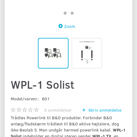
Zoom
WPL-1 Solist
Model/varenr.:
601
0
anmeldelser
Skriv anmeldelse
Trådløs Powerlink til B&O produkter. Forbinder B&O
anlæg/fladskærm trådløst til B&O aktive højtalere, dog
ikke Beolab 5. Man undgår hermed powerlink kabel.
WPL-1
Solist
indeholder en digital stereo sender
WPL-1 TX
, en