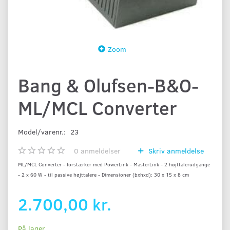
Zoom
Bang & Olufsen-B&O-
ML/MCL Converter
Model/varenr.:
23
0
anmeldelser
Skriv anmeldelse
ML/MCL Converter - forstærker med PowerLink - MasterLink
- 2 højttalerudgange
- 2 x 60 W - til passive højttalere - Dimensioner (bxhxd): 30 x 15 x 8 cm
2.700,00 kr.
På lager