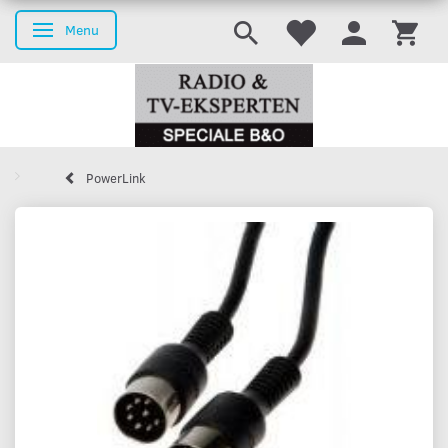
Menu
Skifte navigation
PowerLink