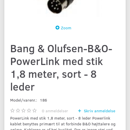
Zoom
Bang & Olufsen-B&O-
PowerLink med stik
1,8 meter, sort - 8
leder
Model/varenr.:
186
0
anmeldelser
Skriv anmeldelse
PowerLink med stik 1,8 meter, sort - 8 leder Powerlink
kablet benyttes primært til at forbinde B&O højttalere og
anlæg. Kablerne er af høj kvalitet. Der er ingen støj ved