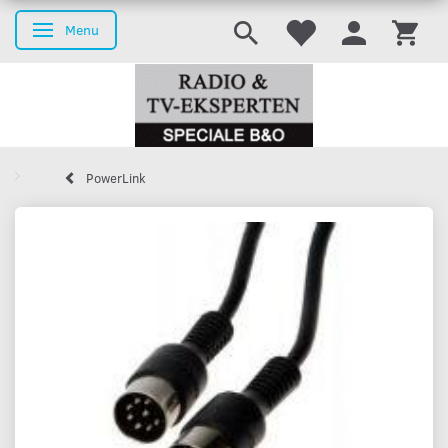
Menu
Skifte navigation
PowerLink