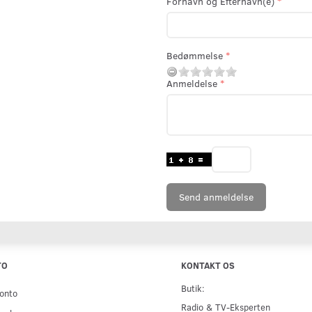
Fornavn og Efternavn(e)
Bedømmelse
Anmeldelse
Send anmeldelse
TO
KONTAKT OS
Butik:
onto
Radio & TV-Eksperten