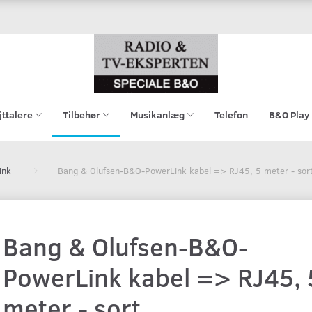
jttalere
Tilbehør
Musikanlæg
Telefon
B&O Play
ink
Bang & Olufsen-B&O-PowerLink kabel => RJ45, 5 meter - sor
Bang & Olufsen-B&O-
PowerLink kabel => RJ45, 
meter - sort