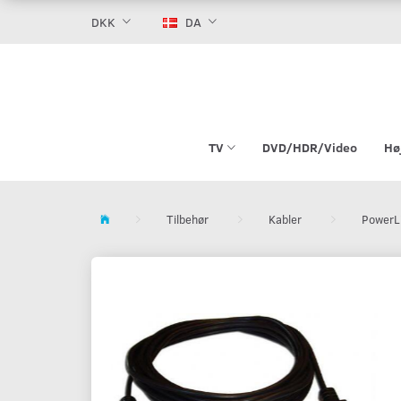
DKK
DA
TV
DVD/HDR/Video
Hø
Tilbehør
Kabler
PowerL