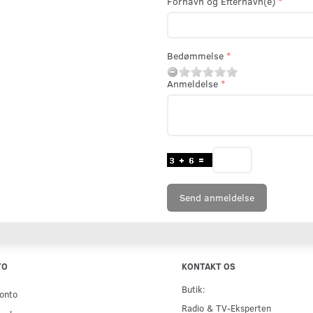
Fornavn og Efternavn(e)
Bedømmelse
Anmeldelse
Send anmeldelse
TO
KONTAKT OS
Butik:
onto
Radio & TV-Eksperten