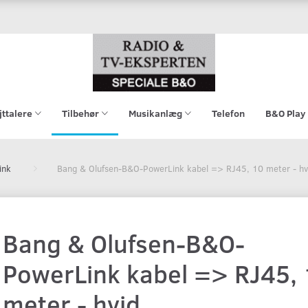
jttalere
Tilbehør
Musikanlæg
Telefon
B&O Play
ink
Bang & Olufsen-B&O-PowerLink kabel => RJ45, 10 meter - hv
Bang & Olufsen-B&O-
PowerLink kabel => RJ45,
meter - hvid