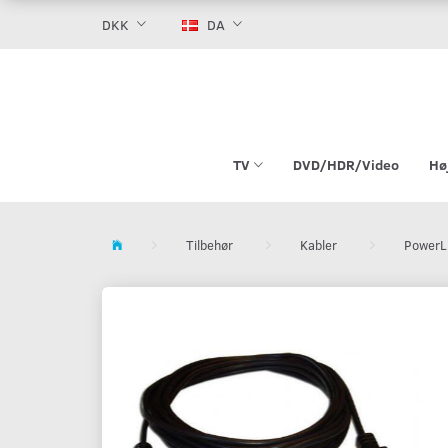
DKK
DA
TV
DVD/HDR/Video
Hø
Tilbehør
Kabler
PowerL