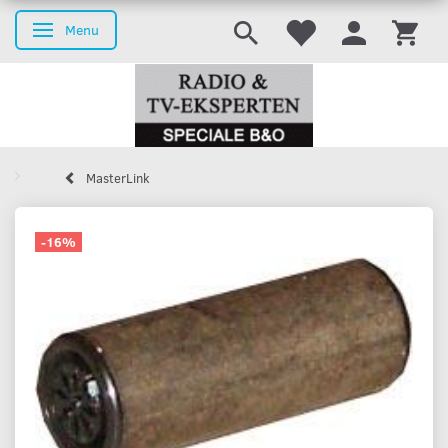
Menu
Skifte navigation
MasterLink
-16%