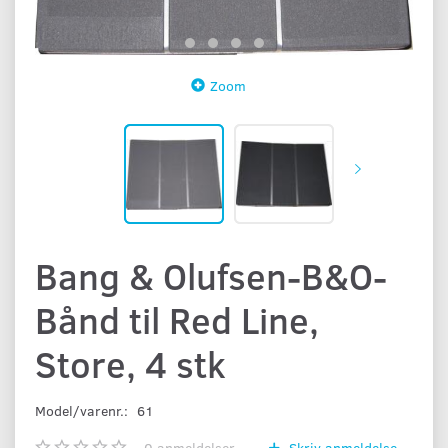
Zoom
Bang & Olufsen-B&O-
Bånd til Red Line,
Store, 4 stk
Model/varenr.:
61
0
anmeldelser
Skriv anmeldelse