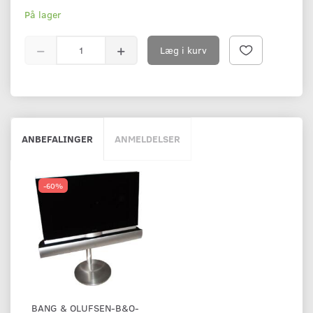
På lager
Læg i kurv
ANBEFALINGER
ANMELDELSER
-60%
BANG & OLUFSEN-B&O-