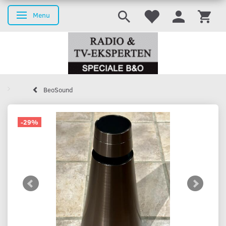
Menu
Skifte navigation
BeoSound
-29%