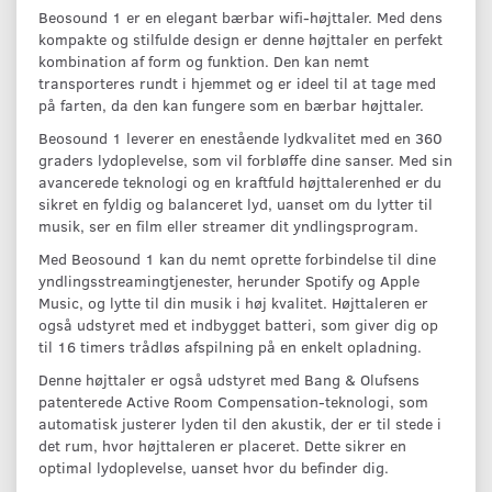
Beosound 1 er en elegant bærbar wifi-højttaler. Med dens
kompakte og stilfulde design er denne højttaler en perfekt
kombination af form og funktion. Den kan nemt
transporteres rundt i hjemmet og er ideel til at tage med
på farten, da den kan fungere som en bærbar højttaler.
Beosound 1 leverer en enestående lydkvalitet med en 360
graders lydoplevelse, som vil forbløffe dine sanser. Med sin
avancerede teknologi og en kraftfuld højttalerenhed er du
sikret en fyldig og balanceret lyd, uanset om du lytter til
musik, ser en film eller streamer dit yndlingsprogram.
Med Beosound 1 kan du nemt oprette forbindelse til dine
yndlingsstreamingtjenester, herunder Spotify og Apple
Music, og lytte til din musik i høj kvalitet. Højttaleren er
også udstyret med et indbygget batteri, som giver dig op
til 16 timers trådløs afspilning på en enkelt opladning.
Denne højttaler er også udstyret med Bang & Olufsens
patenterede Active Room Compensation-teknologi, som
automatisk justerer lyden til den akustik, der er til stede i
det rum, hvor højttaleren er placeret. Dette sikrer en
optimal lydoplevelse, uanset hvor du befinder dig.