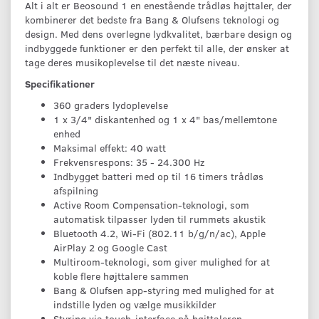
Alt i alt er Beosound 1 en enestående trådløs højttaler, der
kombinerer det bedste fra Bang & Olufsens teknologi og
design. Med dens overlegne lydkvalitet, bærbare design og
indbyggede funktioner er den perfekt til alle, der ønsker at
tage deres musikoplevelse til det næste niveau.
Specifikationer
360 graders lydoplevelse
1 x 3/4" diskantenhed og 1 x 4" bas/mellemtone
enhed
Maksimal effekt: 40 watt
Frekvensrespons: 35 - 24.300 Hz
Indbygget batteri med op til 16 timers trådløs
afspilning
Active Room Compensation-teknologi, som
automatisk tilpasser lyden til rummets akustik
Bluetooth 4.2, Wi-Fi (802.11 b/g/n/ac), Apple
AirPlay 2 og Google Cast
Multiroom-teknologi, som giver mulighed for at
koble flere højttalere sammen
Bang & Olufsen app-styring med mulighed for at
indstille lyden og vælge musikkilder
Styring via touch-interface på højttaleren