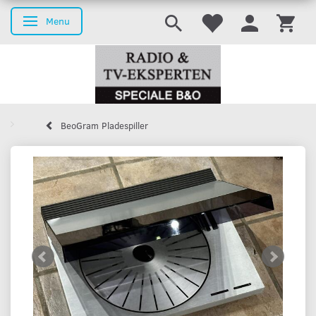
Menu
Skifte navigation
BeoGram Pladespiller