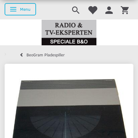
Menu
Skifte navigation
BeoGram Pladespiller