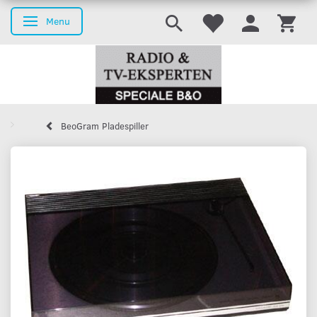
Menu
Skifte navigation
BeoGram Pladespiller