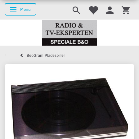
Menu
Skifte navigation
BeoGram Pladespiller