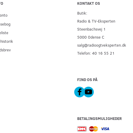
TO
KONTAKT OS
Butik:
onto
Radio & TV-Eksperten
ssebog
Steenbachsvej 1
liste
5000 Odense C
historik
salg@radioogtveksperten.dk
dsbrev
Telefon: 40 16 55 21
FIND OS PÅ
BETALINGSMULIGHEDER