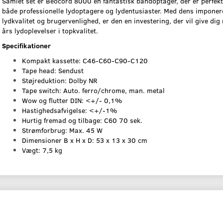
Samlet set er Beocord 8000 en fantastisk båndoptager, der er perfekt 
både professionelle lydoptagere og lydentusiaster. Med dens impone
lydkvalitet og brugervenlighed, er den en investering, der vil give di
års lydoplevelser i topkvalitet.
Specifikationer
Kompakt kassette: C46-C60-C90-C120
Tape head: Sendust
Støjreduktion: Dolby NR
Tape switch: Auto. ferro/chrome, man. metal
Wow og flutter DIN: <+/- 0,1%
Hastighedsafvigelse: <+/-1%
Hurtig fremad og tilbage: C60 70 sek.
Strømforbrug: Max. 45 W
Dimensioner B x H x D: 53 x 13 x 30 cm
Vægt: 7,5 kg