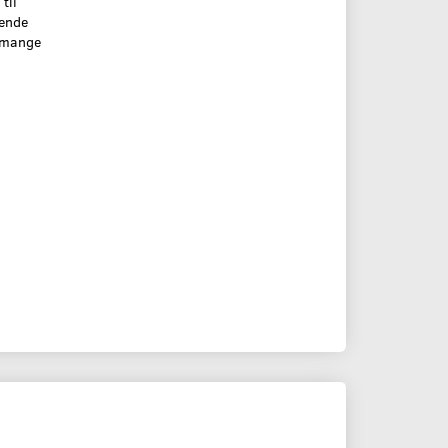
til
rende
g mange