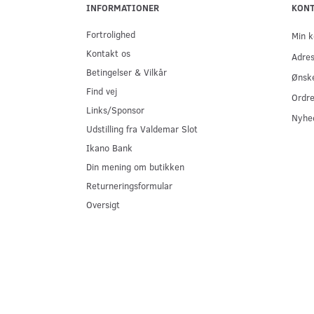
INFORMATIONER
KON
Fortrolighed
Min k
Kontakt os
Adre
Betingelser & Vilkår
Ønske
Find vej
Ordre
Links/Sponsor
Nyhe
Udstilling fra Valdemar Slot
Ikano Bank
Din mening om butikken
Returneringsformular
Oversigt