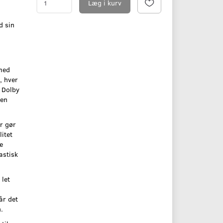
Læg i kurv
d sin
med
, hver
 Dolby
ren
r gør
itet
e
tastisk
 let
år det
.