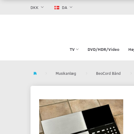
DKK
DA
TV
DVD/HDR/Video
Hø
Musikanlæg
BeoCord Bånd