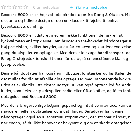
0
anmeldelser
Skriv anmeldelse
Beocord 8000 er en højkvalitets båndoptager fra Bang & Olufsen. Me
elegante og tidløse design er den en klassisk tilføjelse til enhver
lydentusiasts samling.
Beocord 8000 er udstyret med en række funktioner, der sikrer, at
lydkvaliteten er i topklasse. Den bruger en tre-hovedet båndoptager 
høj præcision, hvilket betyder, at du får en jævn og klar lydgengivelse
gang du afspiller en optagelse. Med dens støjsvage båndtransport og
B- og C-støjreduktionsfunktioner, får du også en enestående klar og 
lydoplevelse.
Denne båndoptager har også en indbygget forstærker og højttaler, de
det muligt for dig at afspille dine optagelser med imponerende lydkval
uden at skulle tilslutte ekstra udstyr. Du kan også optage lyd fra andr
kilder, som f.eks. en pladespiller, radio eller CD-afspiller, og få en fan
optagelse med Beocord 8000.
Med dens brugervenlige betjeningspanel og intuitive interface, kan du
navigere mellem optagelser og indstillinger. Derudover har denne
båndoptager også en automatisk stopfunktion, der stopper båndet, n
når enden, så du ikke behøver at bekymre dig om at skade optagelsen