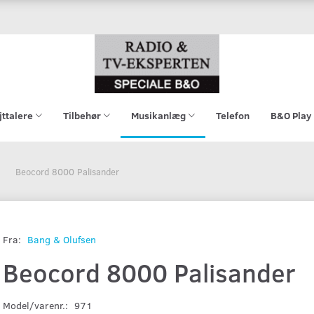
jttalere
Tilbehør
Musikanlæg
Telefon
B&O Play
Beocord 8000 Palisander
Fra:
Bang & Olufsen
Beocord 8000 Palisander
Model/varenr.:
971