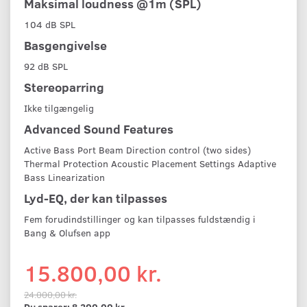
Maksimal loudness @1m (SPL)
104 dB SPL
Basgengivelse
92 dB SPL
Stereoparring
Ikke tilgængelig
Advanced Sound Features
Active Bass Port Beam Direction control (two sides)
Thermal Protection Acoustic Placement Settings Adaptive
Bass Linearization
Lyd-EQ, der kan tilpasses
Fem forudindstillinger og kan tilpasses fuldstændig i
Bang & Olufsen app
15.800,00 kr.
24.000,00 kr.
Du sparer:
8.200,00 kr.