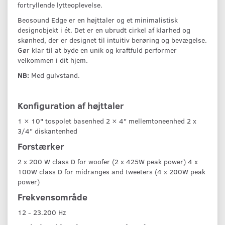
fortryllende lytteoplevelse.
Beosound Edge er en højttaler og et minimalistisk
designobjekt i ét. Det er en ubrudt cirkel af klarhed og
skønhed, der er designet til intuitiv berøring og bevægelse.
Gør klar til at byde en unik og kraftfuld performer
velkommen i dit hjem.
NB:
Med gulvstand.
Konfiguration af højttaler
1 × 10" tospolet basenhed 2 × 4" mellemtoneenhed 2 x
3/4" diskantenhed
Forstærker
2 x 200 W class D for woofer (2 x 425W peak power) 4 x
100W class D for midranges and tweeters (4 x 200W peak
power)
Frekvensområde
12 - 23.200 Hz