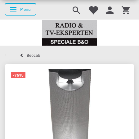
Menu
Skifte navigation
BeoLab
-76%