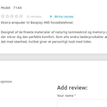
Model:
7144
0
reviews
Write review
Ekstra ørepuder til Beoplay H95 hovedtelefoner.
Designet af de fineste materialer af naturlig lammeskind og memory
der sikrer dig den perfekte komfort. Som alle andre læderprodukter 
det med skønhed, hvilket giver et personligt look med tiden.
r opinion
Add review:
Your name