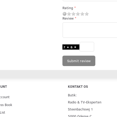
Rating
Review
Submit review
OUNT
KONTAKT OS
Butik:
ccount
Radio & TV-Eksperten
ess Book
Steenbachsvej 1
List
5000 Odense C