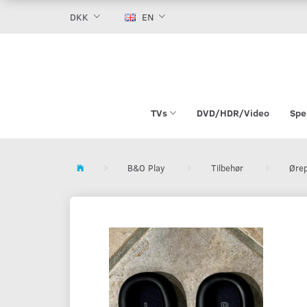
DKK
EN
TVs
DVD/HDR/Video
Spe
B&O Play
Tilbehør
Øre