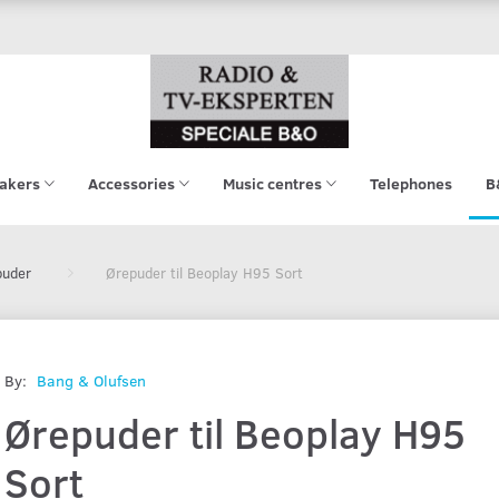
akers
Accessories
Music centres
Telephones
B
puder
Ørepuder til Beoplay H95 Sort
By:
Bang & Olufsen
Ørepuder til Beoplay H95
Sort