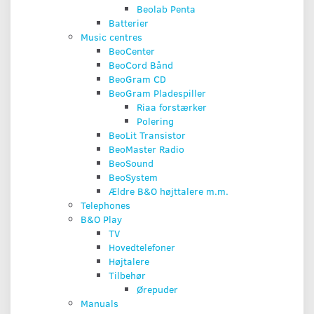
Beolab Penta
Batterier
Music centres
BeoCenter
BeoCord Bånd
BeoGram CD
BeoGram Pladespiller
Riaa forstærker
Polering
BeoLit Transistor
BeoMaster Radio
BeoSound
BeoSystem
Ældre B&O højttalere m.m.
Telephones
B&O Play
TV
Hovedtelefoner
Højtalere
Tilbehør
Ørepuder
Manuals