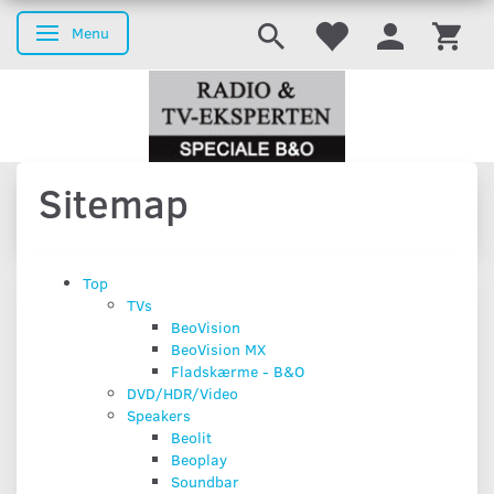
Menu
Toggle navigation
Sitemap
Top
TVs
BeoVision
BeoVision MX
Fladskærme - B&O
DVD/HDR/Video
Speakers
Beolit
Beoplay
Soundbar