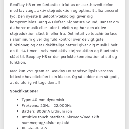
BeoPlay H8 er en fantastisk trådløs on-ear-hovedtelefon
med lav vægt, aktiv støjreduktion og optimalt afbalanceret
lyd. Den nyeste Bluetooth-teknologi giver dig
kompromisløs Bang & Olufsen Signature Sound, uanset om
du hører musik eller taler i telefon og har den aktive
støjreduktion slået til eller fra. Det intuitive touchinterface
i aluminium giver dig fuld kontrol over de vigtigste
funktioner, og det udskiftelige batteri giver dig musik i helt
op til 14 timer – selv med aktiv støjreduktion og Bluetooth
slået til. Beoplay H8 er den perfekte kombination af stil og
funktion.
Med kun 255 gram er BeoPlay H8 sandsynligvis verdens
letteste hovedtelefon i sin klasse. Og så sidder den så godt,
at du aldrig vil tage den af!
Specifikationer
Type: 40 mm dynamisk
Frekvens: 20Hz - 22.000Hz
Batteri: 800mA Lithium ion
Intuitive touchinterface, Skrueop/ned,skift
nummer,tag/afslut opkald
Bluetooth 4.0