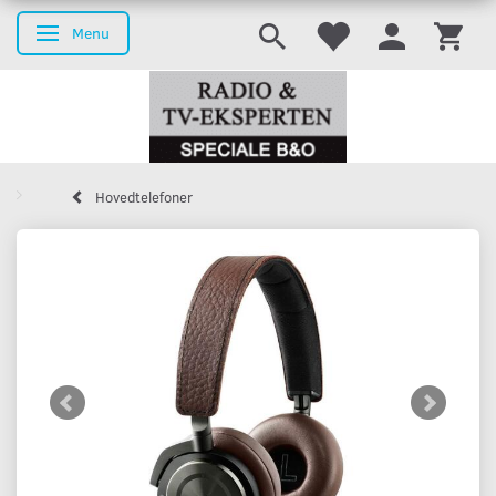
Menu
Skifte navigation
Hovedtelefoner