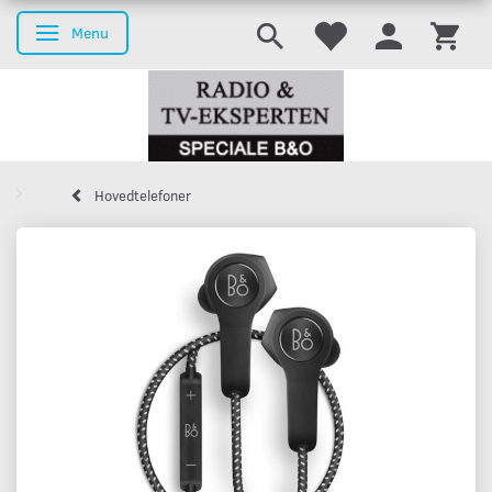
Menu
Skifte navigation
Hovedtelefoner