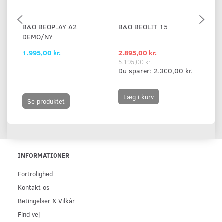
B&O BEOPLAY A2
B&O BEOLIT 15
B
DEMO/NY
D
1.995,00 kr.
2.895,00 kr.
1.
5.195,00 kr.
Du sparer:
2.300,00 kr.
Læg i kurv
Se produktet
INFORMATIONER
Fortrolighed
Kontakt os
Betingelser & Vilkår
Find vej