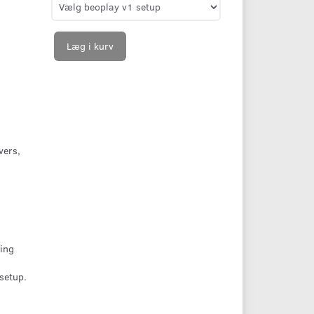
Læg i kurv
vers,
ning
setup.