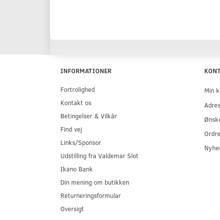
INFORMATIONER
KON
Fortrolighed
Min k
Kontakt os
Adre
Betingelser & Vilkår
Ønske
Find vej
Ordre
Links/Sponsor
Nyhe
Udstilling fra Valdemar Slot
Ikano Bank
Din mening om butikken
Returneringsformular
Oversigt