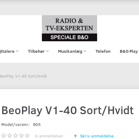
jttalere
Tilbehør
Musikanlæg
Telefon
B&O Play
BeoPlay V1-40 Sort/Hvidt
BeoPlay V1-40 Sort/Hvidt
Model/varenr.:
905
0
anmeldelser
Skriv anmeldelse