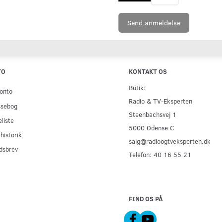
Send anmeldelse
TO
KONTAKT OS
Butik:
onto
Radio & TV-Eksperten
ssebog
Steenbachsvej 1
liste
5000 Odense C
historik
salg@radioogtveksperten.dk
dsbrev
Telefon: 40 16 55 21
FIND OS PÅ