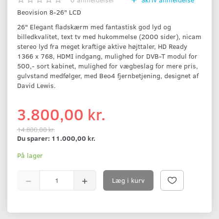
Beovision 8-26" LCD
26" Elegant fladskærm med fantastisk god lyd og
billedkvalitet, text tv med hukommelse (2000 sider), nicam
stereo lyd fra meget kraftige aktive højttaler, HD Ready
1366 x 768, HDMI indgang, mulighed for DVB-T modul for
500,- sort kabinet, mulighed for vægbeslag for mere pris,
gulvstand medfølger, med Beo4 fjernbetjening, designet af
David Lewis.
3.800,00 kr.
14.800,00 kr.
Du sparer:
11.000,00 kr.
På lager
Læg i kurv