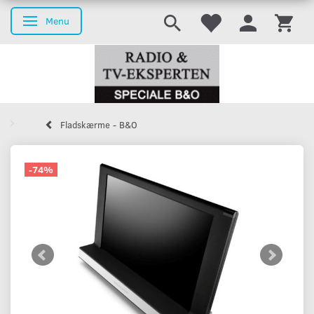
Menu
Skifte navigation
Fladskærme - B&O
-74%