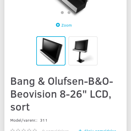
Zoom
Bang & Olufsen-B&O-
Beovision 8-26" LCD,
sort
Model/varenr.:
311
0
anmeldelser
Skriv anmeldelse