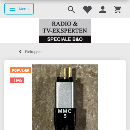
Menu
Skifte navigation
Pickupper
POPULÆR
-19%