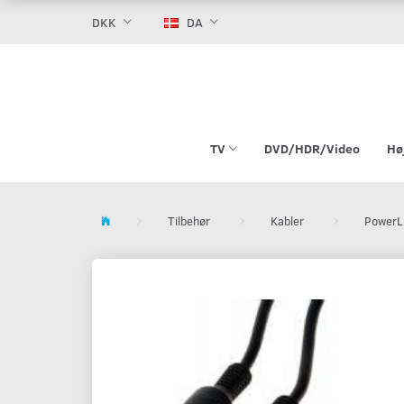
DKK
DA
TV
DVD/HDR/Video
Hø
Tilbehør
Kabler
PowerL