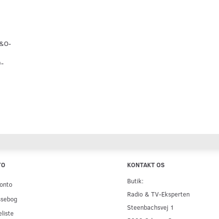
&O-
0-
TO
KONTAKT OS
Butik:
onto
Radio & TV-Eksperten
ssebog
Steenbachsvej 1
liste