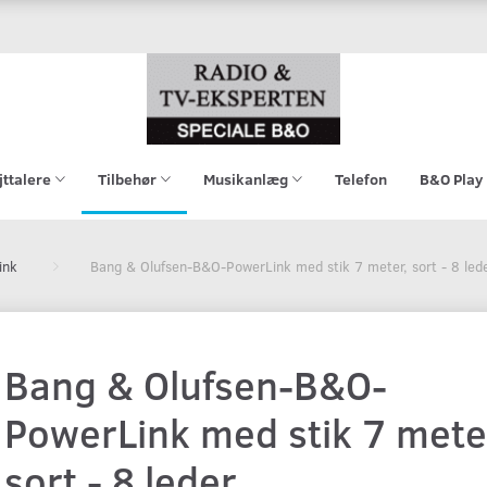
jttalere
Tilbehør
Musikanlæg
Telefon
B&O Play
ink
Bang & Olufsen-B&O-PowerLink med stik 7 meter, sort - 8 led
Bang & Olufsen-B&O-
PowerLink med stik 7 mete
sort - 8 leder