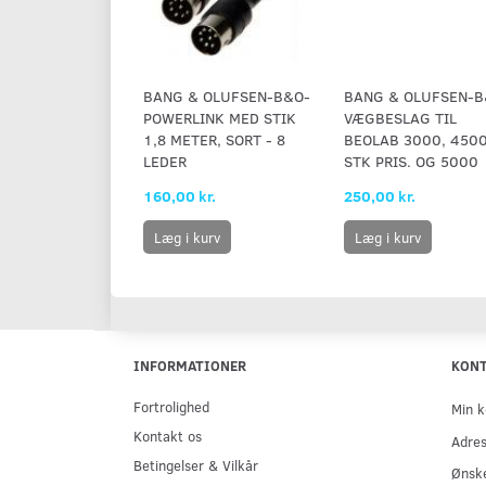
BANG & OLUFSEN-B&O-
BANG & OLUFSEN-B
POWERLINK MED STIK
VÆGBESLAG TIL
1,8 METER, SORT - 8
BEOLAB 3000, 450
LEDER
STK PRIS. OG 5000
160,00 kr.
250,00 kr.
Læg i kurv
Læg i kurv
INFORMATIONER
KON
Fortrolighed
Min k
Kontakt os
Adre
Betingelser & Vilkår
Ønske