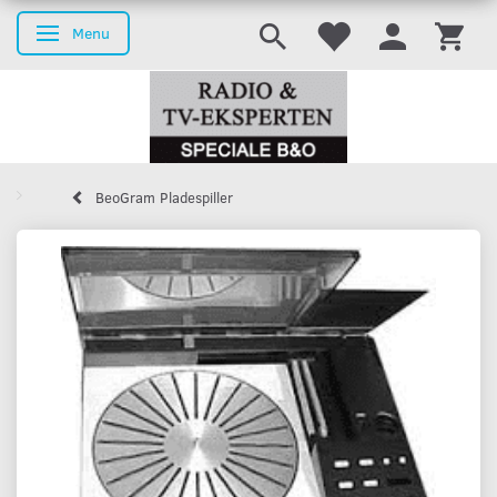
Menu
Skifte navigation
BeoGram Pladespiller