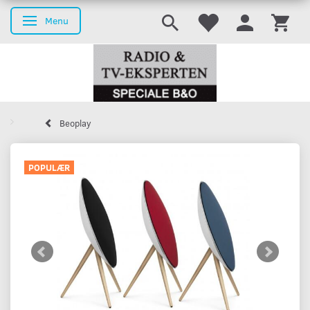
Menu
Skifte navigation
Beoplay
POPULÆR