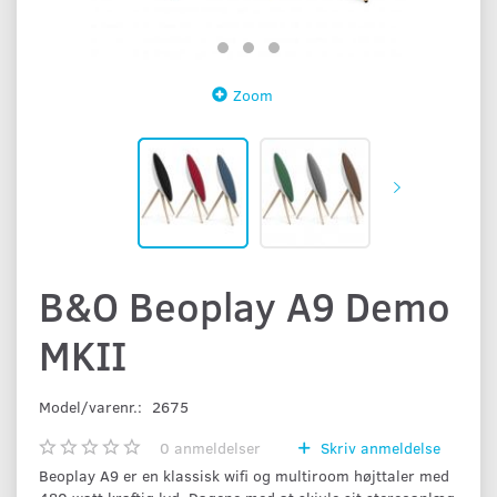
Zoom
B&O Beoplay A9 Demo
MKII
Model/varenr.:
2675
0
anmeldelser
Skriv anmeldelse
Beoplay A9 er en klassisk wifi og multiroom højttaler med