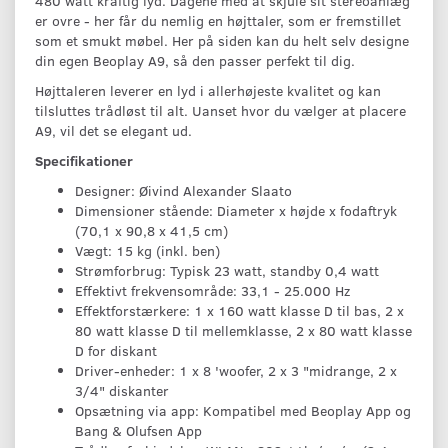
480 watt kraftig lyd. Dagene med at skjule sit stereoanlæg
er ovre - her får du nemlig en højttaler, som er fremstillet
som et smukt møbel. Her på siden kan du helt selv designe
din egen Beoplay A9, så den passer perfekt til dig.
Højttaleren leverer en lyd i allerhøjeste kvalitet og kan
tilsluttes trådløst til alt. Uanset hvor du vælger at placere
A9, vil det se elegant ud.
Specifikationer
Designer: Øivind Alexander Slaato
Dimensioner stående: Diameter x højde x fodaftryk
(70,1 x 90,8 x 41,5 cm)
Vægt: 15 kg (inkl. ben)
Strømforbrug: Typisk 23 watt, standby 0,4 watt
Effektivt frekvensområde: 33,1 - 25.000 Hz
Effektforstærkere: 1 x 160 watt klasse D til bas, 2 x
80 watt klasse D til mellemklasse, 2 x 80 watt klasse
D for diskant
Driver-enheder: 1 x 8 'woofer, 2 x 3 "midrange, 2 x
3/4" diskanter
Opsætning via app: Kompatibel med Beoplay App og
Bang & Olufsen App