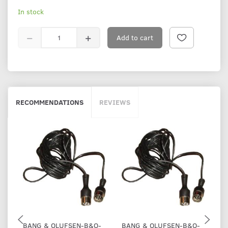
In stock
Add to cart
RECOMMENDATIONS
REVIEWS
BANG & OLUFSEN-B&O-
BANG & OLUFSEN-B&O-
B