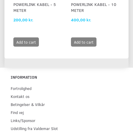
POWERLINK KABEL - 5
POWERLINK KABEL - 10
P
METER
METER
M
200,00 kr.
400,00 kr.
80
Add to cart
Add to cart
INFORMATION
Fortrolighed
Kontakt os
Betingelser & Vilkår
Find vej
Links/Sponsor
Udstilling fra Valdemar Slot