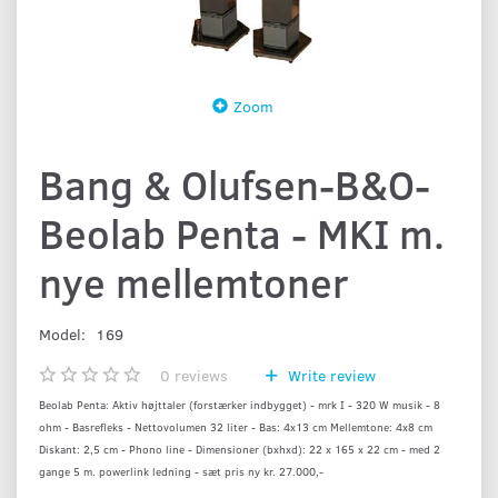
Zoom
Bang & Olufsen-B&O-
Beolab Penta - MKI m.
nye mellemtoner
Model:
169
0
reviews
Write review
Beolab Penta: Aktiv højttaler (forstærker indbygget) - mrk I - 320 W musik - 8
ohm - Basrefleks - Nettovolumen 32 liter - Bas: 4x13 cm Mellemtone: 4x8 cm
Diskant: 2,5 cm - Phono line - Dimensioner (bxhxd): 22 x 165 x 22 cm - med 2
gange 5 m. powerlink ledning - sæt pris ny kr. 27.000,-