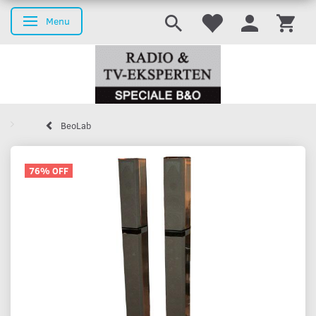
Menu
Toggle navigation
BeoLab
76% OFF