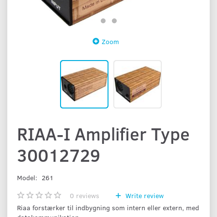
Zoom
RIAA-I Amplifier Type
30012729
Model:
261
0
reviews
Write review
Riaa forstærker til indbygning som intern eller extern, med